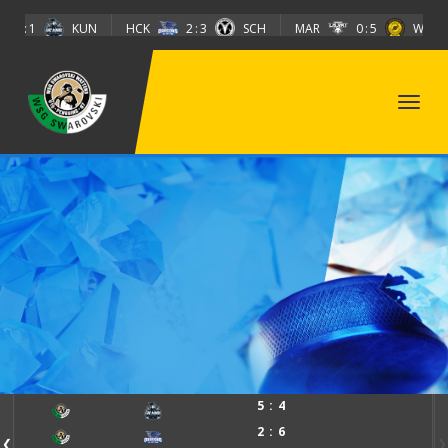
Direkt zum Inhalt
1
KUN
HCK
2
3
SCH
MAR
0
5
WEV
T
5
4
2
6