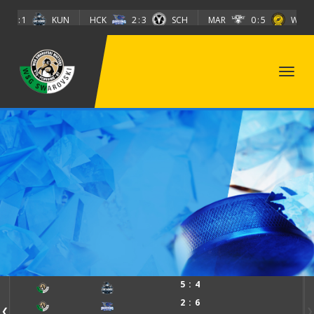
Direkt zum Inhalt
KUN
HCK
2
3
SCH
MAR
0
5
WEV
TSG
5
4
2
6