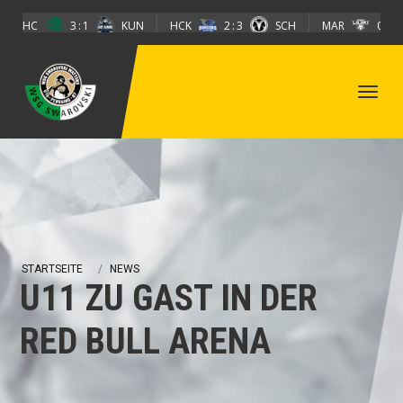
Direkt zum Inhalt
EHC
3
1
KUN
HCK
2
3
SCH
MAR
0
5
STARTSEITE
NEWS
U11 ZU GAST IN DER
RED BULL ARENA