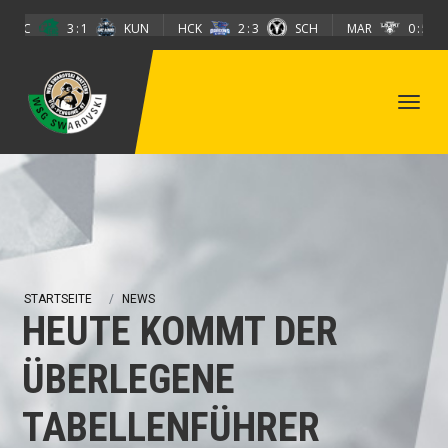
Direkt zum Inhalt
EHC
3
1
KUN
HCK
2
3
SCH
MAR
0
5
STARTSEITE
NEWS
HEUTE KOMMT DER
ÜBERLEGENE
TABELLENFÜHRER