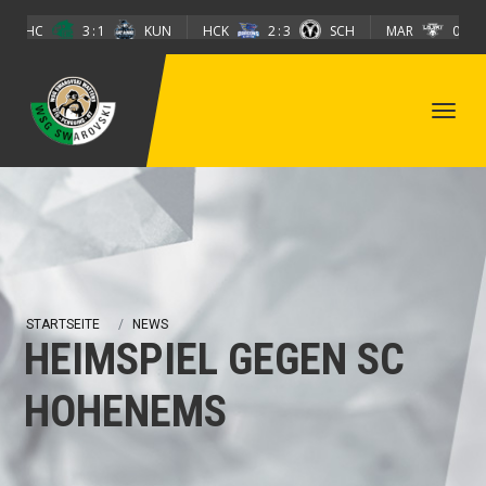
Direkt zum Inhalt
EHC
3
1
KUN
HCK
2
3
SCH
MAR
0
5
STARTSEITE
NEWS
HEIMSPIEL GEGEN SC
HOHENEMS