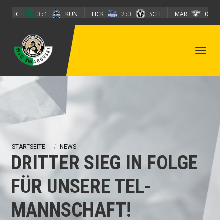
Direkt zum Inhalt
EHC
3
1
KUN
HCK
2
3
SCH
MAR
0
5
STARTSEITE
NEWS
DRITTER SIEG IN FOLGE
FÜR UNSERE TEL-
MANNSCHAFT!