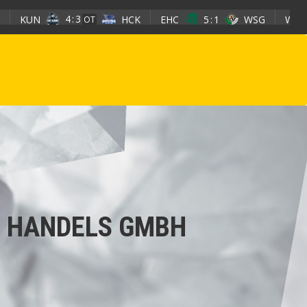
4
3
N
HCK
EHC
5
1
WSG
WEV
2
OT
4 HANDELS GMBH