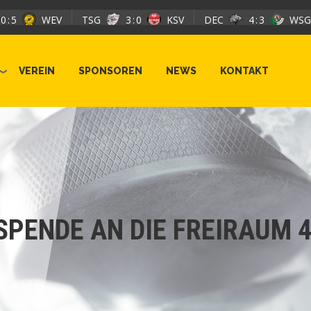
WEV
TSG
3
0
KSV
DEC
4
3
WSG
KU
VEREIN
SPONSOREN
NEWS
KONTAKT
SPENDE AN DIE FREIRAUM 